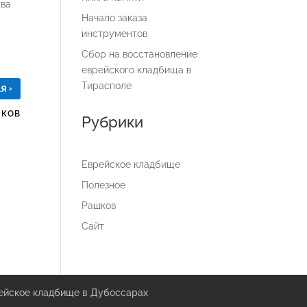
тва
Начало заказа
инструментов
Сбор на восстановление
еврейского кладбища в
Тирасполе
›
АЯ
ШКОВ
Рубрики
Еврейское кладбище
Полезное
Рашков
Сайт
ейское кладбище в Дубоссарах