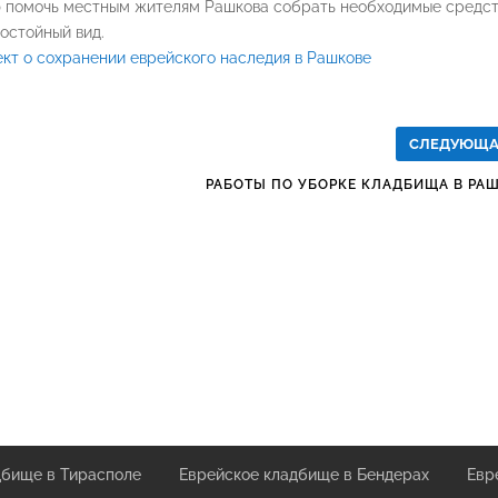
ю помочь местным жителям Рашкова собрать необходимые средс
остойный вид.
кт о сохранении еврейского наследия в Рашкове
СЛЕДУЮЩ
РАБОТЫ ПО УБОРКЕ КЛАДБИЩА В РА
дбище в Тирасполе
Еврейское кладбище в Бендерах
Евр