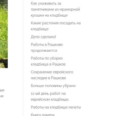
Как ухаживать за
памятниками из мраморной
крошки на кладбище
Какие растения посадить на
кладбище
Дело сделано!
Работы в Рашкове
продолжаются
Работы по уборке
кладбища в Рашков
Сохранение еврейского
наследия в Рашкове
Больше половины убрано
ные
11-ый день работ на
ия
еврейском кладбище.
Работы на кладбище начаты
Книга памяти