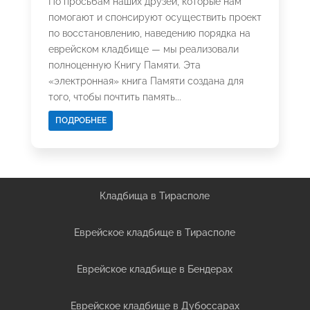
По просьбам наших друзей, которые нам
помогают и спонсируют осуществить проект
по восстановлению, наведению порядка на
еврейском кладбище — мы реализовали
полноценную Книгу Памяти. Эта
«электронная» книга Памяти создана для
того, чтобы почтить память...
ПОДРОБНЕЕ
Кладбища в Тирасполе
Еврейское кладбище в Тирасполе
Еврейское кладбище в Бендерах
Еврейское кладбище в Дубоссарах