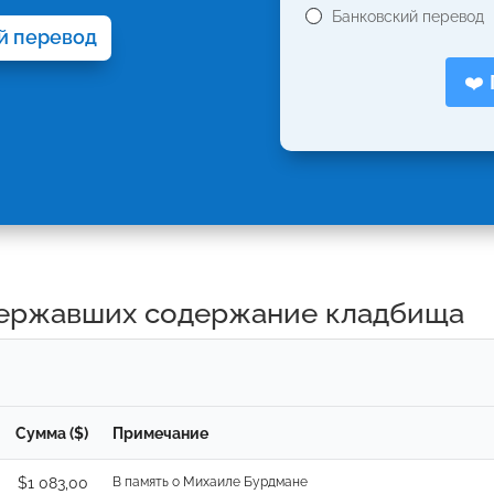
Банковский перевод
й перевод
❤️
ержавших содержание кладбища
Сумма ($)
Примечание
$1 083,00
В память о Михаиле Бурдмане