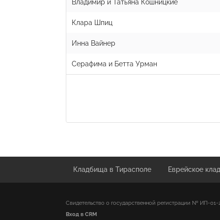
Владимир и Татьяна Кошницкие
Клара Шпиц
Инна Вайнер
Серафима и Бетта Урман
Кладбища в Тирасполе
Еврейское кла
Свидетельство о государственной регистрации № ИП-01-2
Вход в CRM