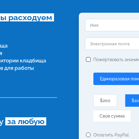
мы расходуем 
ища
я
Пожертвовать анони
ритории кладбища
в для работы
Единоразовая по
$200
$1
Своя сумма
у 
 за любую 
Оплатить PayPal