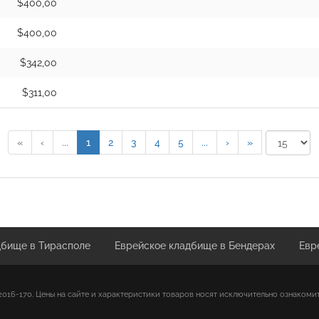
$400,00
$400,00
$342,00
$311,00
«
‹
...
1
2
3
4
5
...
›
»
дбище в Тирасполе
Еврейское кладбище в Бендерах
Евр
016-170. Цены на сайте и характеристики товаров носят исключительно ознакоми