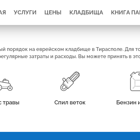
АЯ
УСЛУГИ
ЦЕНЫ
КЛАДБИЩА
КНИГА П
 порядок на еврейском кладбище в Тирасполе. Для то
гулярные затраты и расходы. Вы можете принять в это
с травы
Спил веток
Бензин 